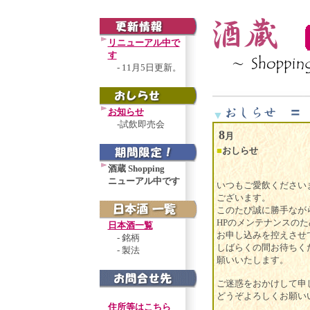
リニューアル中で
す
- 11月5日更新。
お知らせ
▼
-試飲即売会
8
月
■
おしらせ
酒蔵 Shopping
ニューアル中です
いつもご愛飲ください
ございます。
このたび誠に勝手なが
HPのメンテナンスのた
日本酒一覧
お申し込みを控えさせ
- 銘柄
しばらくの間お待ちく
- 製法
願いいたします。
ご迷惑をおかけして申
どうぞよろしくお願い
住所等はこちら