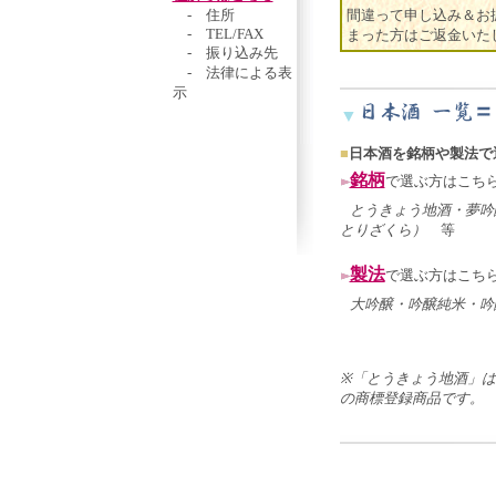
- 住所
間違って申し込み＆お
- TEL/FAX
まった方はご返金いた
- 振り込み先
- 法律による表
示
▼
■
日本酒を銘柄や製法で
銘柄
で選ぶ方はこち
とうきょう地酒・夢吟
とりざくら）
等
製法
で選ぶ方はこち
大吟醸・吟醸純米・吟
※「とうきょう地酒」
の商標登録商品です。